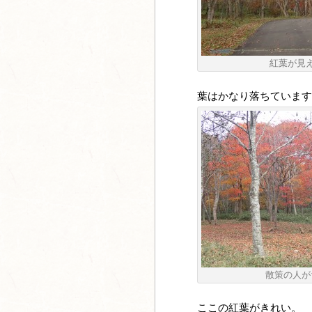
紅葉が見
葉はかなり落ちています
散策の人が
ここの紅葉がきれい。