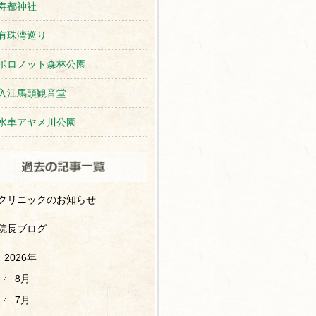
寿都神社
有珠湾巡り
ポロノット森林公園
入江馬頭観音堂
水車アヤメ川公園
クリニックのお知らせ
院長ブログ
2026年
8月
7月