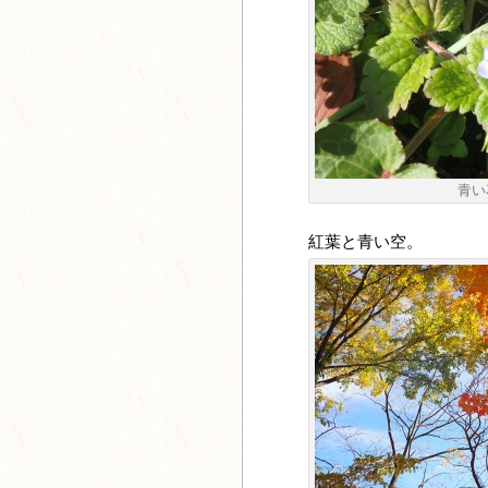
青い
紅葉と青い空。