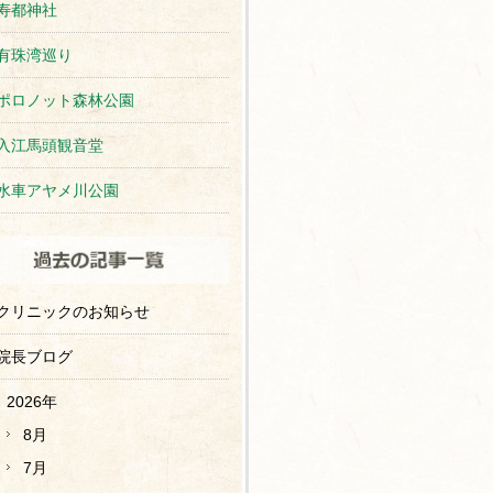
寿都神社
有珠湾巡り
ポロノット森林公園
入江馬頭観音堂
水車アヤメ川公園
クリニックのお知らせ
院長ブログ
2026年
8月
7月