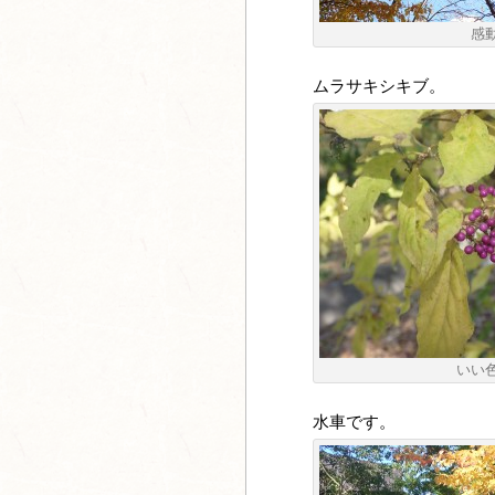
感
ムラサキシキブ。
いい
水車です。