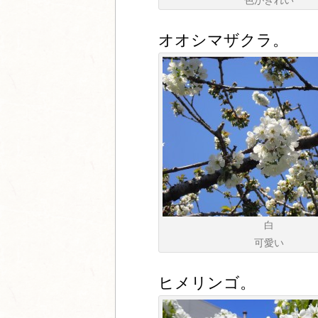
色がきれい
オオシマザクラ。
白
可愛い
ヒメリンゴ。