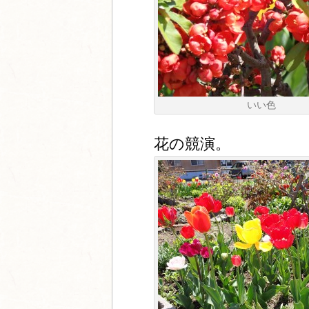
いい色
花の競演。