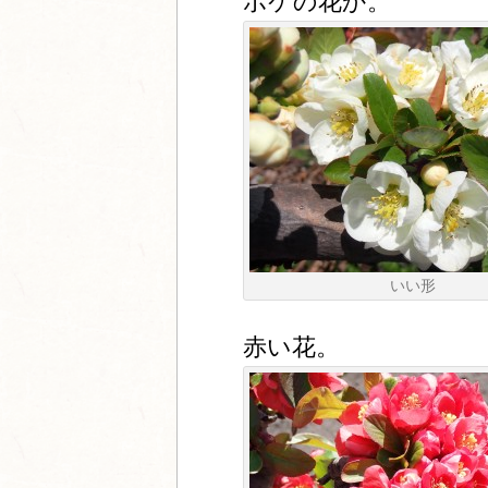
ボケの花か。
いい形
赤い花。