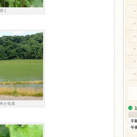
咲く
米が名産