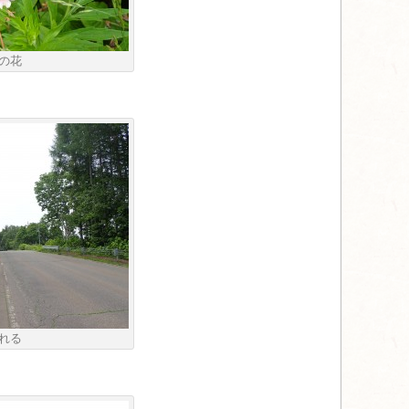
の花
れる