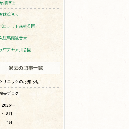
寿都神社
有珠湾巡り
ポロノット森林公園
入江馬頭観音堂
水車アヤメ川公園
クリニックのお知らせ
院長ブログ
2026年
8月
7月