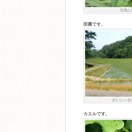
元気に
田圃です。
おいしいお
カエルです。