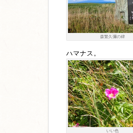
森繁久彌の碑
ハマナス。
いい色