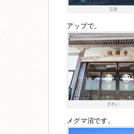
立派
アップで。
きれい
メグマ沼です。