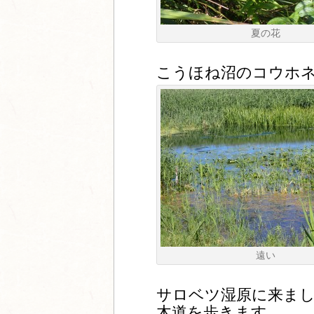
夏の花
こうほね沼のコウホ
遠い
サロベツ湿原に来ま
木道を歩きます。