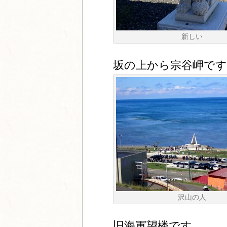
新しい
坂の上から宗谷岬です
沢山の人
旧海軍望楼です。