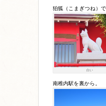
狛狐（こまぎつね）
白い
南稚内駅を裏から。